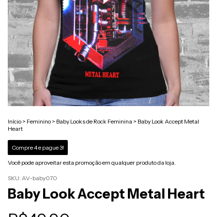
Início
>
Feminino
>
Baby Looks de Rock Feminina
>
Baby Look Accept Metal
Heart
Compre 4 e pague 3!
Você pode aproveitar esta promoção em qualquer produto da loja.
SKU:
AV-baby070
Baby Look Accept Metal Heart