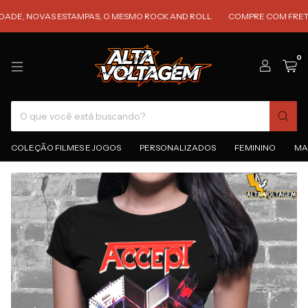
 NOVAS ESTAMPAS, O MESMO ROCK AND ROLL
COMPRE COM FRETE GRÁTI
0
COLEÇÃO FILMES E JOGOS
PERSONALIZADOS
FEMININO
MA