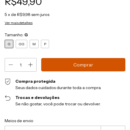
R$49,90
5
x de
R$9,98
sem juros
Ver mais detalhes
Tamanho:
G
G
GG
M
P
Compra protegida
Seus dados cuidados durante toda a compra.
Trocas e devoluções
Se não gostar, você pode trocar ou devolver.
Entregas para o CEP:
Alterar CEP
Meios de envio