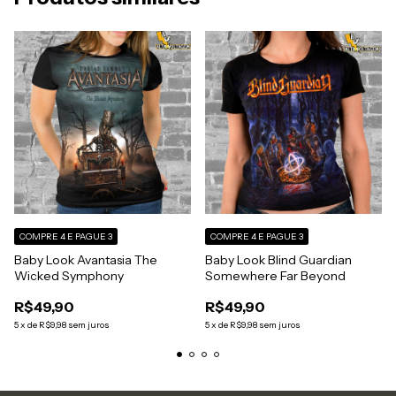
COMPRE 4 E PAGUE 3
COMPRE 4 E PAGUE 3
Baby Look Avantasia The
Baby Look Blind Guardian
Wicked Symphony
Somewhere Far Beyond
R$49,90
R$49,90
5
x
de
R$9,98
sem juros
5
x
de
R$9,98
sem juros