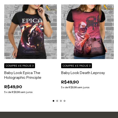
COMPRE 4 E PAGUE 3
COMPRE 4 E PAGUE 3
Baby Look Epica The
Baby Look Death Leprosy
Holographic Principle
R$49,90
R$49,90
5
x
de
R$9,98
sem juros
5
x
de
R$9,98
sem juros