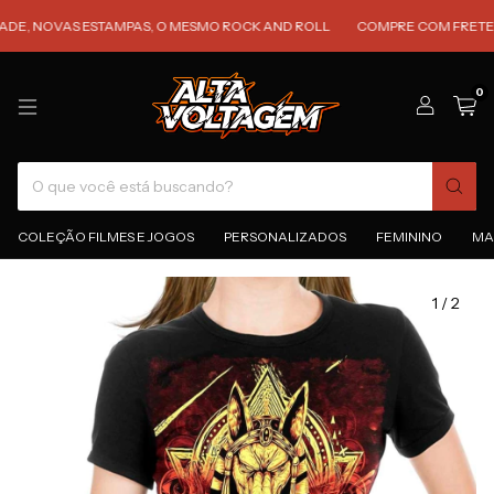
NOVAS ESTAMPAS, O MESMO ROCK AND ROLL
COMPRE COM FRETE GRÁTIS
0
COLEÇÃO FILMES E JOGOS
PERSONALIZADOS
FEMININO
MA
1
/
2