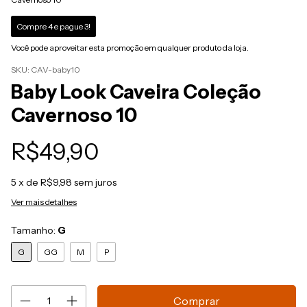
Compre 4 e pague 3!
Você pode aproveitar esta promoção em qualquer produto da loja.
SKU:
CAV-baby10
Baby Look Caveira Coleção
Cavernoso 10
R$49,90
5
x de
R$9,98
sem juros
Ver mais detalhes
Tamanho:
G
G
GG
M
P