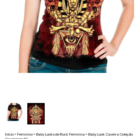
Início
>
Feminino
>
Baby Looks de Rock Feminina
>
Baby Look Caveira Coleção
Cavernoso 10