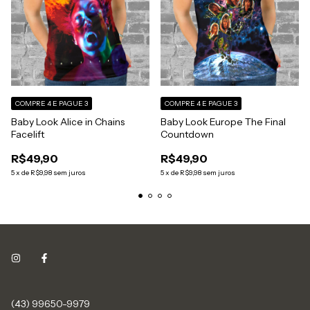
COMPRE 4 E PAGUE 3
COMPRE 4 E PAGUE 3
Baby Look Alice in Chains
Baby Look Europe The Final
Facelift
Countdown
R$49,90
R$49,90
5
x
de
R$9,98
sem juros
5
x
de
R$9,98
sem juros
(43) 99650-9979