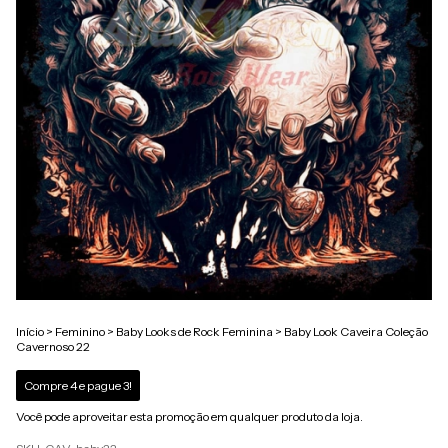
Início
>
Feminino
>
Baby Looks de Rock Feminina
>
Baby Look Caveira Coleção
Cavernoso 22
Compre 4 e pague 3!
Você pode aproveitar esta promoção em qualquer produto da loja.