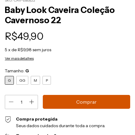
SKU:
CAV-baby22
Baby Look Caveira Coleção
Cavernoso 22
R$49,90
5
x de
R$9,98
sem juros
Ver mais detalhes
Tamanho:
G
G
GG
M
P
Compra protegida
Seus dados cuidados durante toda a compra.