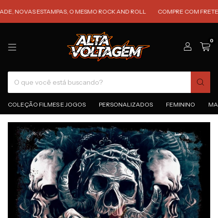
OVAS ESTAMPAS, O MESMO ROCK AND ROLL
COMPRE COM FRETE GRÁTIS 
0
COLEÇÃO FILMES E JOGOS
PERSONALIZADOS
FEMININO
MA