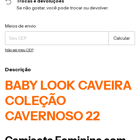
Trocas e devoluções
Se não gostar, você pode trocar ou devolver.
Entregas para o CEP:
Alterar CEP
Meios de envio
Calcular
Não sei meu CEP
Descrição
BABY LOOK CAVEIRA
COLEÇÃO
CAVERNOSO 22