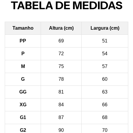
TABELA DE MEDIDAS
Tamanho
Altura (cm)
Largura (cm)
PP
69
51
P
72
54
M
75
57
G
78
60
GG
81
63
XG
84
66
G1
87
68
G2
90
70