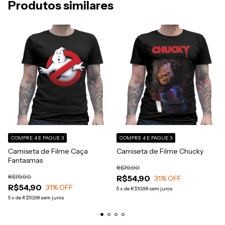
Produtos similares
COMPRE 4 E PAGUE 3
COMPRE 4 E PAGUE 3
Camiseta de Filme Caça
Camiseta de Filme Chucky
Fantasmas
R$79,90
R$79,90
R$54,90
31
% OFF
R$54,90
31
% OFF
5
x
de
R$10,98
sem juros
5
x
de
R$10,98
sem juros