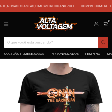
OVAS ESTAMPAS, O MESMO ROCK AND ROLL
COMPRE COM FRETE GRÁTIS
0
COLEÇÃO FILMES E JOGOS
PERSONALIZADOS
FEMININO
MA