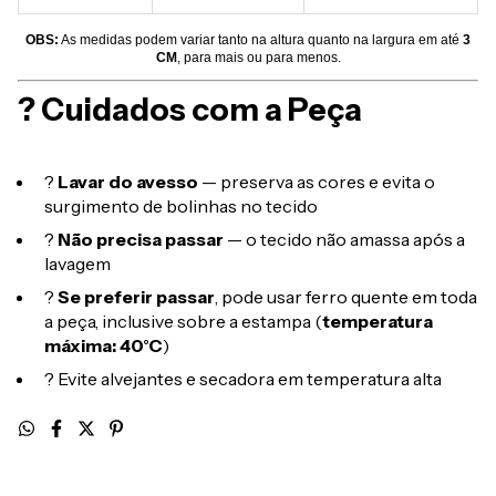
OBS:
As medidas podem variar tanto na altura quanto na largura em até
3
CM
, para mais ou para menos.
? Cuidados com a Peça
?
Lavar do avesso
— preserva as cores e evita o
surgimento de bolinhas no tecido
?
Não precisa passar
— o tecido não amassa após a
lavagem
?
Se preferir passar
, pode usar ferro quente em toda
a peça, inclusive sobre a estampa (
temperatura
máxima: 40°C
)
? Evite alvejantes e secadora em temperatura alta