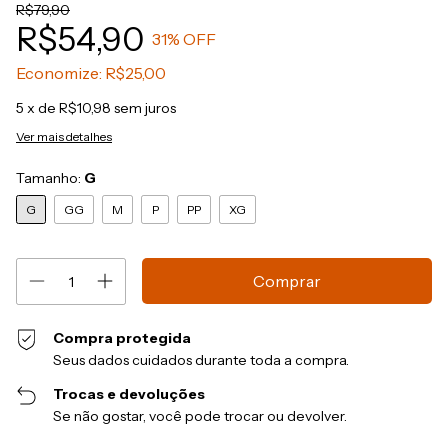
R$79,90
R$54,90
31
% OFF
Economize:
R$25,00
5
x de
R$10,98
sem juros
Ver mais detalhes
Tamanho:
G
G
GG
M
P
PP
XG
Compra protegida
Seus dados cuidados durante toda a compra.
Trocas e devoluções
Se não gostar, você pode trocar ou devolver.