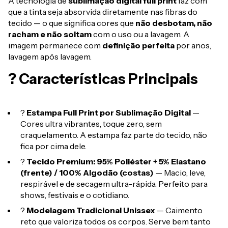
A tecnologia de
sublimação digital full print
faz com
que a tinta seja absorvida diretamente nas fibras do
tecido — o que significa cores que
não desbotam, não
racham e não soltam
com o uso ou a lavagem. A
imagem permanece com
definição perfeita
por anos,
lavagem após lavagem.
? Características Principais
?
Estampa Full Print por Sublimação Digital
—
Cores ultra vibrantes, toque zero, sem
craquelamento. A estampa faz parte do tecido, não
fica por cima dele.
?
Tecido Premium: 95% Poliéster + 5% Elastano
(frente) / 100% Algodão (costas)
— Macio, leve,
respirável e de secagem ultra-rápida. Perfeito para
shows, festivais e o cotidiano.
?
Modelagem Tradicional Unissex
— Caimento
reto que valoriza todos os corpos. Serve bem tanto