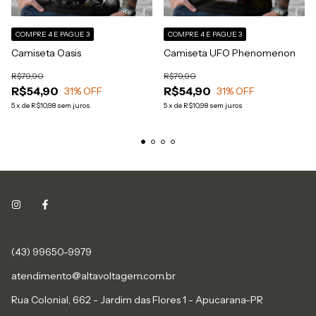
COMPRE 4 E PAGUE 3
COMPRE 4 E PAGUE 3
Camiseta Oasis
Camiseta UFO Phenomenon
R$79,90
R$79,90
R$54,90
R$54,90
31
% OFF
31
% OFF
5
x
de
R$10,98
sem juros
5
x
de
R$10,98
sem juros
(43) 99650-9979
atendimento@altavoltagem.com.br
Rua Colonial, 662 - Jardim das Flores 1 - Apucarana-PR