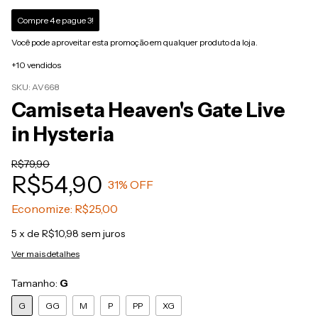
Compre 4 e pague 3!
Você pode aproveitar esta promoção em qualquer produto da loja.
+10 vendidos
SKU:
AV668
Camiseta Heaven's Gate Live
in Hysteria
R$79,90
R$54,90
31
% OFF
Economize:
R$25,00
5
x de
R$10,98
sem juros
Ver mais detalhes
Tamanho:
G
G
GG
M
P
PP
XG