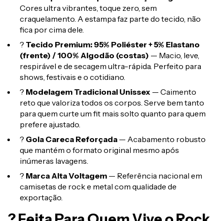
Cores ultra vibrantes, toque zero, sem
craquelamento. A estampa faz parte do tecido, não
fica por cima dele.
?
Tecido Premium: 95% Poliéster + 5% Elastano
(frente) / 100% Algodão (costas)
— Macio, leve,
respirável e de secagem ultra-rápida. Perfeito para
shows, festivais e o cotidiano.
?
Modelagem Tradicional Unissex
— Caimento
reto que valoriza todos os corpos. Serve bem tanto
para quem curte um fit mais solto quanto para quem
prefere ajustado.
?
Gola Careca Reforçada
— Acabamento robusto
que mantém o formato original mesmo após
inúmeras lavagens.
?
Marca Alta Voltagem
— Referência nacional em
camisetas de rock e metal com qualidade de
exportação.
? Feita Para Quem Vive o Rock