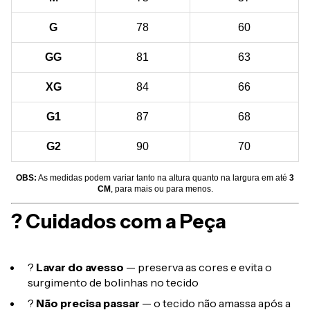
G
78
60
GG
81
63
XG
84
66
G1
87
68
G2
90
70
OBS:
As medidas podem variar tanto na altura quanto na largura em até
3
CM
, para mais ou para menos.
? Cuidados com a Peça
?
Lavar do avesso
— preserva as cores e evita o
surgimento de bolinhas no tecido
?
Não precisa passar
— o tecido não amassa após a