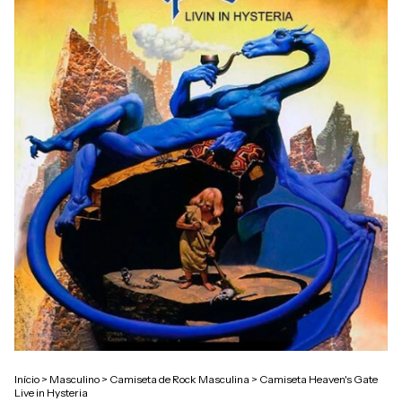
Início
>
Masculino
>
Camiseta de Rock Masculina
>
Camiseta Heaven's Gate
Live in Hysteria