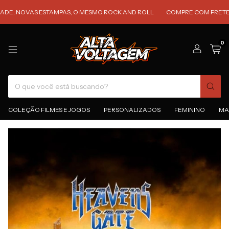
NOVAS ESTAMPAS, O MESMO ROCK AND ROLL
COMPRE COM FRETE GRÁTIS
0
COLEÇÃO FILMES E JOGOS
PERSONALIZADOS
FEMININO
MA