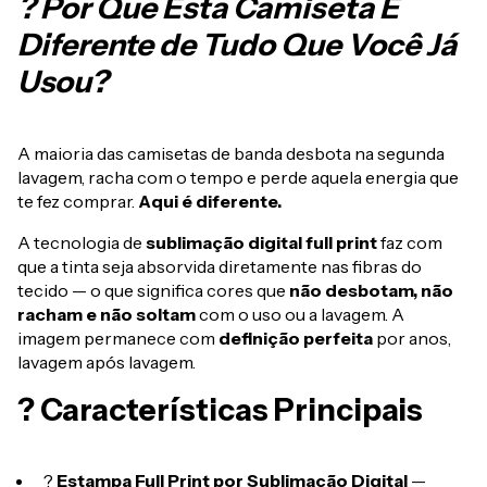
? Por Que Esta Camiseta É
Diferente de Tudo Que Você Já
Usou?
A maioria das camisetas de banda desbota na segunda
lavagem, racha com o tempo e perde aquela energia que
te fez comprar.
Aqui é diferente.
A tecnologia de
sublimação digital full print
faz com
que a tinta seja absorvida diretamente nas fibras do
tecido — o que significa cores que
não desbotam, não
racham e não soltam
com o uso ou a lavagem. A
imagem permanece com
definição perfeita
por anos,
lavagem após lavagem.
? Características Principais
?
Estampa Full Print por Sublimação Digital
—