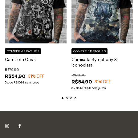
COMPRE 4 E PAGUE 3
COMPRE 4 E PAGUE 3
Camiseta Oasis
Camiseta Symphony X
Iconoclast
R$79,90
R$79,90
R$54,90
31
% OFF
R$54,90
31
% OFF
5
x
de
R$10,98
sem juros
5
x
de
R$10,98
sem juros