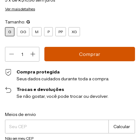
5
x de
R$10,98
sem juros
Ver mais detalhes
Tamanho:
G
G
GG
M
P
PP
XG
Compra protegida
Seus dados cuidados durante toda a compra.
Trocas e devoluções
Se não gostar, você pode trocar ou devolver.
Entregas para o CEP:
Alterar CEP
Meios de envio
Calcular
Não sei meu CEP