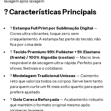
lavagem após lavagem.
? Características Principais
?
Estampa Full Print por Sublimação Digital
—
Cores ultra vibrantes, toque zero, sem
craquelamento. A estampa faz parte do tecido, não
fica por cima dele.
?
Tecido Premium: 95% Poliéster + 5% Elastano
(frente) / 100% Algodão (costas)
— Macio, leve,
respirável e de secagem ultra-rápida. Perfeito para
shows, festivais e o cotidiano.
?
Modelagem Tradicional Unissex
— Caimento
reto que valoriza todos os corpos. Serve bem tanto
para quem curte um fit mais solto quanto para quem
prefere ajustado.
?
Gola Careca Reforçada
— Acabamento robusto
que mantém o formato original mesmo após
inúmeras lavagens.