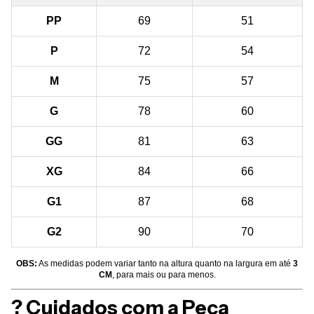
PP
69
51
P
72
54
M
75
57
G
78
60
GG
81
63
XG
84
66
G1
87
68
G2
90
70
OBS:
As medidas podem variar tanto na altura quanto na largura em até
3
CM
, para mais ou para menos.
? Cuidados com a Peça