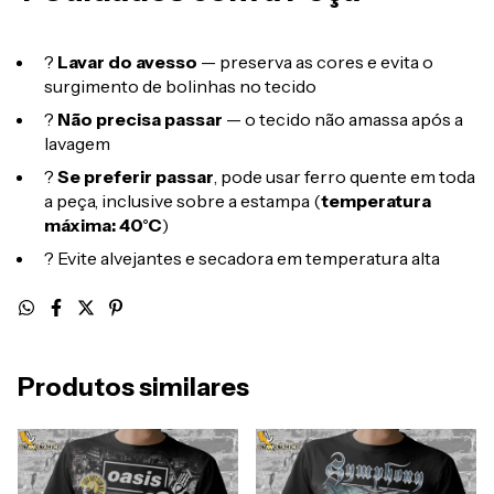
?
Lavar do avesso
— preserva as cores e evita o
surgimento de bolinhas no tecido
?
Não precisa passar
— o tecido não amassa após a
lavagem
?
Se preferir passar
, pode usar ferro quente em toda
a peça, inclusive sobre a estampa (
temperatura
máxima: 40°C
)
? Evite alvejantes e secadora em temperatura alta
Produtos similares