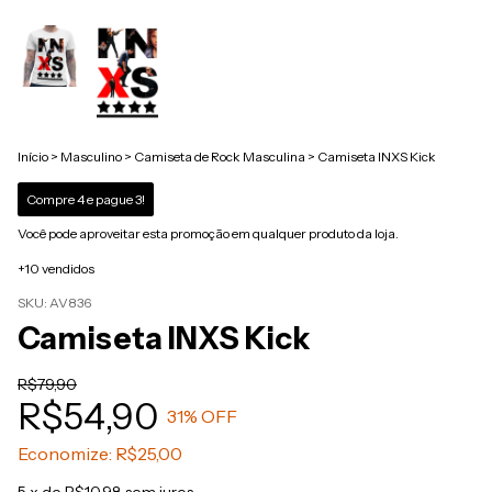
Início
>
Masculino
>
Camiseta de Rock Masculina
>
Camiseta INXS Kick
Compre 4 e pague 3!
Você pode aproveitar esta promoção em qualquer produto da loja.
+10 vendidos
SKU:
AV836
Camiseta INXS Kick
R$79,90
R$54,90
31
% OFF
Economize:
R$25,00