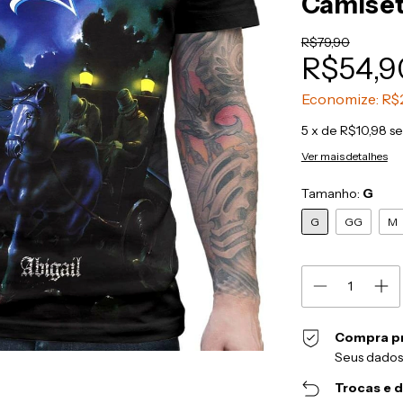
Camiset
R$79,90
R$54,9
Economize:
R$
5
x de
R$10,98
se
Ver mais detalhes
Tamanho:
G
G
GG
M
Compra p
Seus dados
Trocas e 