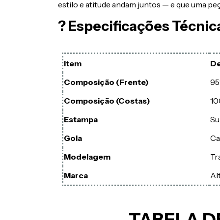
estilo e atitude andam juntos — e que uma peç
? Especificações Técnic
Item
De
Composição (Frente)
95
Composição (Costas)
10
Estampa
Su
Gola
Ca
Modelagem
Tr
Marca
Al
TABELA D