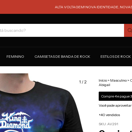
ALTA VOLTAGEM! NOVA IDENTIDADE, NOVAS ESTAMPA
FEMININO
CAMISETAS DE BANDA DE ROCK
ESTILOS DE ROCK
Início
>
Masculino
>
C
1
/
2
Abigail
Compre 4 e pague 3
Você pode aproveitar
+40 vendidos
SKU:
AV291