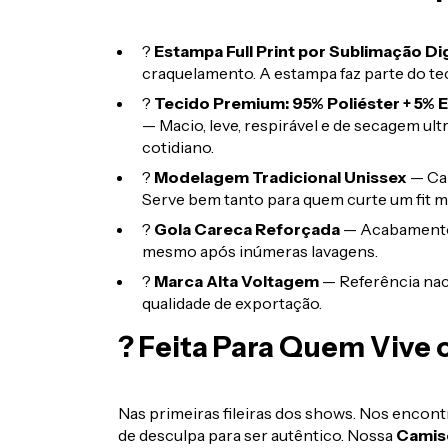
?
Estampa Full Print por Sublimação Dig
craquelamento. A estampa faz parte do teci
?
Tecido Premium: 95% Poliéster + 5% E
— Macio, leve, respirável e de secagem ultr
cotidiano.
?
Modelagem Tradicional Unissex
— Cai
Serve bem tanto para quem curte um fit m
?
Gola Careca Reforçada
— Acabamento 
mesmo após inúmeras lavagens.
?
Marca Alta Voltagem
— Referência nac
qualidade de exportação.
? Feita Para Quem Vive 
Nas primeiras fileiras dos shows. Nos encontr
de desculpa para ser autêntico. Nossa
Camise