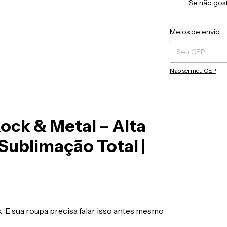
Se não gost
Entregas para o CEP
Meios de envio
Não sei meu CEP
Rock & Metal – Alta
Sublimação Total |
. E sua roupa precisa falar isso antes mesmo