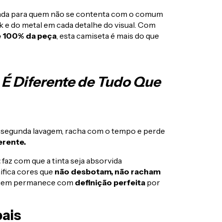
iada para quem não se contenta com o comum
 e do metal em cada detalhe do visual. Com
e 100% da peça
, esta camiseta é mais do que
 É Diferente de Tudo Que
a segunda lavagem, racha com o tempo e perde
erente.
t
faz com que a tinta seja absorvida
ifica cores que
não desbotam, não racham
magem permanece com
definição perfeita
por
pais