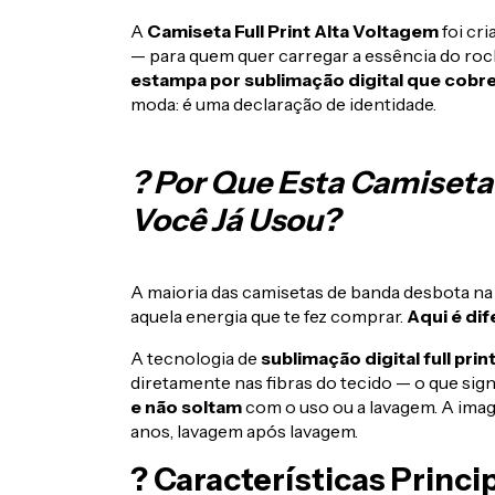
A
Camiseta Full Print Alta Voltagem
foi cr
— para quem quer carregar a essência do rock
estampa por sublimação digital que cobr
moda: é uma declaração de identidade.
? Por Que Esta Camiseta
Você Já Usou?
A maioria das camisetas de banda desbota n
aquela energia que te fez comprar.
Aqui é dif
A tecnologia de
sublimação digital full prin
diretamente nas fibras do tecido — o que sign
e não soltam
com o uso ou a lavagem. A i
anos, lavagem após lavagem.
? Características Princi