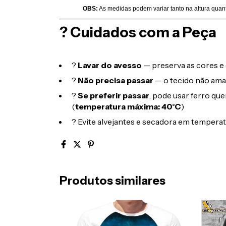
OBS:
As medidas podem variar tanto na altura quan
? Cuidados com a Peça
?
Lavar do avesso
— preserva as cores e 
?
Não precisa passar
— o tecido não ama
?
Se preferir passar
, pode usar ferro qu
(
temperatura máxima: 40°C
)
? Evite alvejantes e secadora em temperat
Produtos similares