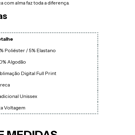
a com alma faz toda a diferença.
as
talhe
% Poliéster / 5% Elastano
0% Algodão
blimação Digital Full Print
reca
adicional Unissex
ta Voltagem
E MEDIDAS