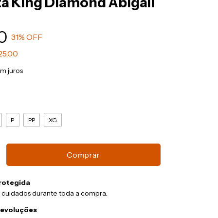
a King Diamond Abigail
0
31
% OFF
25,00
m juros
P
PP
XG
rotegida
 cuidados durante toda a compra.
devoluções