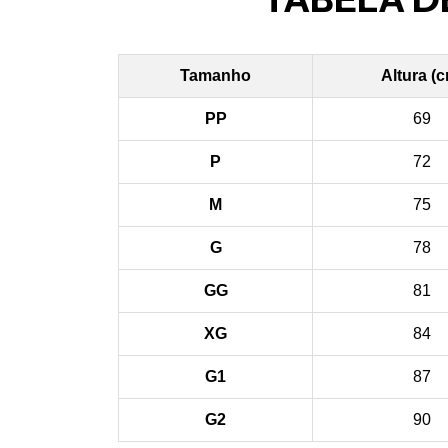
Tamanho
Altura (
PP
69
P
72
M
75
G
78
GG
81
XG
84
G1
87
G2
90