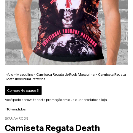
Início
>
Masculino
>
Camiseta Regata de Rock Masculina
>
Camiseta Regata
Death Individual Patterns
Compre 4 e pague 3!
Você pode aproveitar esta promoção em qualquer produto da loja.
+10 vendidos
SKU:
AVR009
Camiseta Regata Death