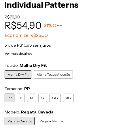
Individual Patterns
R$79,90
R$54,90
31
% OFF
Economize:
R$25,00
5
x de
R$10,98
sem juros
Ver mais detalhes
Tecido:
Malha Dry Fit
Malha Dry Fit
Malha Toque Algodão
Tamanho:
PP
PP
P
M
G
GG
XG
Modelo:
Regata Cavada
Regata Cavada
Regata Machão