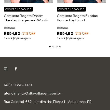
COMPRE 4 E PAGUE 3
COMPRE 4 E PAGUE 3
Camiseta Regata Dream
Camiseta Regata Exodus
Theater Images and Words
Bonded by Blood
R$79,90
R$79,90
R$54,90
R$54,90
31
% OFF
31
% OFF
5
x
de
R$10,98
sem juros
5
x
de
R$10,98
sem juros
(43) 99650-9979
atendimento@altavoltagem.com.br
Rua Colonial, 662 - Jardim das Flores 1 - Apucarana-PR