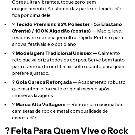
Cores ultra vibrantes, toque zero, sem
craquelamento. A estampa faz parte do tecido, não
fica por cima dele.
?
Tecido Premium: 95% Poliéster + 5% Elastano
(frente) / 100% Algodão (costas)
— Macio, leve,
respirável e de secagem ultra-rápida. Perfeito para
shows, festivais e o cotidiano.
?
Modelagem Tradicional Unissex
— Caimento
reto que valoriza todos os corpos. Serve bem tanto
para quem curte um fit mais solto quanto para quem
prefere ajustado.
?
Gola Careca Reforçada
— Acabamento robusto
que mantém o formato original mesmo após
inúmeras lavagens.
?
Marca Alta Voltagem
— Referência nacional em
camisetas de rock e metal com qualidade de
exportação.
? Feita Para Quem Vive o Rock