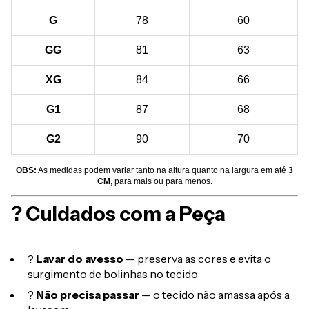
G
78
60
GG
81
63
XG
84
66
G1
87
68
G2
90
70
OBS:
As medidas podem variar tanto na altura quanto na largura em até
3
CM
, para mais ou para menos.
? Cuidados com a Peça
?
Lavar do avesso
— preserva as cores e evita o
surgimento de bolinhas no tecido
?
Não precisa passar
— o tecido não amassa após a