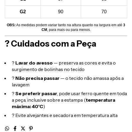
G2
90
70
OBS:
As medidas podem variar tanto na altura quanto na largura em até
3
CM
, para mais ou para menos.
? Cuidados com a Peça
?
Lavar do avesso
— preserva as cores e evita o
surgimento de bolinhas no tecido
?
Não precisa passar
— o tecido não amassa após a
lavagem
?
Se preferir passar
, pode usar ferro quente em toda
a peça, inclusive sobre a estampa (
temperatura
máxima: 40°C
)
? Evite alvejantes e secadora em temperatura alta