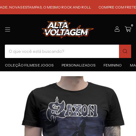
NOVAS ESTAMPAS, O MESMO ROCK AND ROLL
COMPRE COM FRETE GRÁTI
0
COLEÇÃO FILMES E JOGOS
PERSONALIZADOS
FEMININO
MA