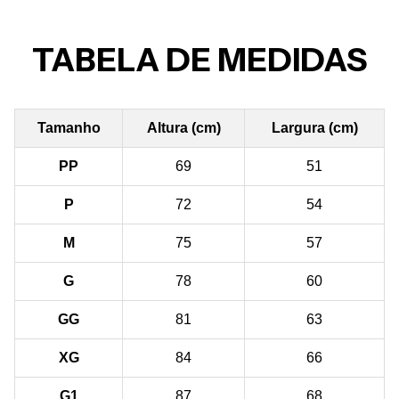
TABELA DE MEDIDAS
Tamanho
Altura (cm)
Largura (cm)
PP
69
51
P
72
54
M
75
57
G
78
60
GG
81
63
XG
84
66
G1
87
68