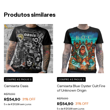
Produtos similares
COMPRE 4 E PAGUE 3
COMPRE 4 E PAGUE 3
Camiseta Oasis
Camiseta Blue Oyster Cult Fire
of Unknown Origin
R$79,90
R$79,90
R$54,90
31
% OFF
R$54,90
31
% OFF
5
x
de
R$10,98
sem juros
5
x
de
R$10,98
sem juros