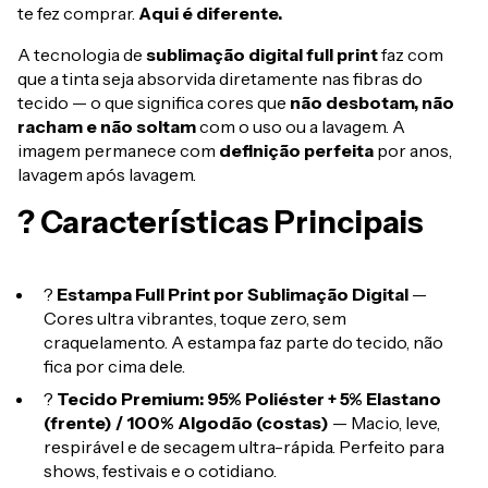
te fez comprar.
Aqui é diferente.
A tecnologia de
sublimação digital full print
faz com
que a tinta seja absorvida diretamente nas fibras do
tecido — o que significa cores que
não desbotam, não
racham e não soltam
com o uso ou a lavagem. A
imagem permanece com
definição perfeita
por anos,
lavagem após lavagem.
? Características Principais
?
Estampa Full Print por Sublimação Digital
—
Cores ultra vibrantes, toque zero, sem
craquelamento. A estampa faz parte do tecido, não
fica por cima dele.
?
Tecido Premium: 95% Poliéster + 5% Elastano
(frente) / 100% Algodão (costas)
— Macio, leve,
respirável e de secagem ultra-rápida. Perfeito para
shows, festivais e o cotidiano.