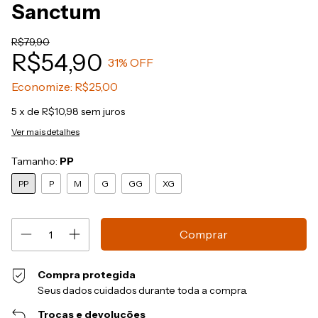
Sanctum
R$79,90
R$54,90
31
% OFF
Economize:
R$25,00
5
x de
R$10,98
sem juros
Ver mais detalhes
Tamanho:
PP
PP
P
M
G
GG
XG
Compra protegida
Seus dados cuidados durante toda a compra.
Trocas e devoluções