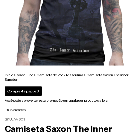
Início
>
Masculino
>
Camiseta de Rock Masculina
>
Camiseta Saxon The Inner
Sanctum
Compre 4 e pague 3!
Você pode aproveitar esta promoção em qualquer produto da loja.
+10 vendidos
SKU:
AV601
Camiseta Saxon The Inner