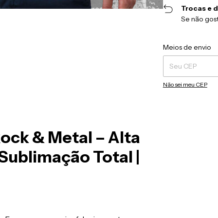
Trocas e 
Se não gost
Entregas para o CEP
Meios de envio
Não sei meu CEP
Rock & Metal – Alta
Sublimação Total |