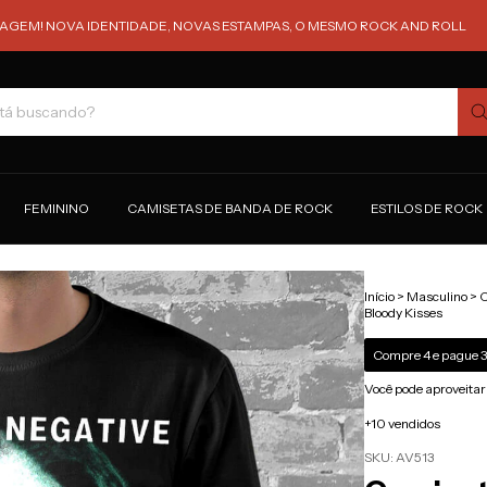
OVA IDENTIDADE, NOVAS ESTAMPAS, O MESMO ROCK AND ROLL
COMPRE
FEMININO
CAMISETAS DE BANDA DE ROCK
ESTILOS DE ROCK
Início
>
Masculino
>
C
Bloody Kisses
Compre 4 e pague 3
Você pode aproveitar
+10 vendidos
SKU:
AV513