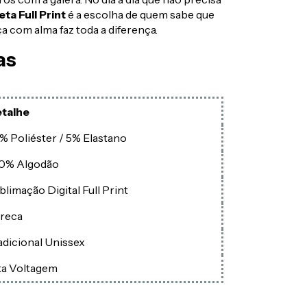
ta Full Print
é a escolha de quem sabe que
a com alma faz toda a diferença.
as
talhe
% Poliéster / 5% Elastano
0% Algodão
blimação Digital Full Print
reca
adicional Unissex
ta Voltagem