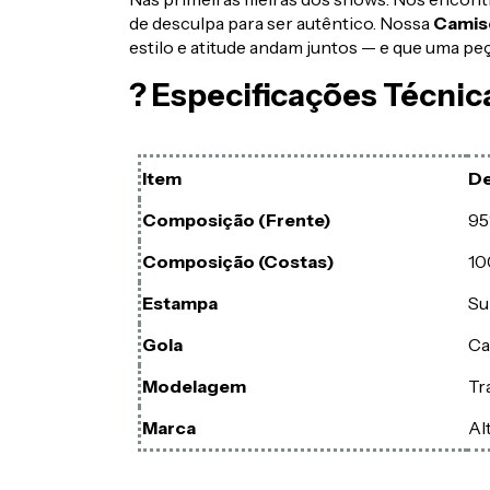
de desculpa para ser autêntico. Nossa
Camise
estilo e atitude andam juntos — e que uma peç
? Especificações Técnic
Item
De
Composição (Frente)
95
Composição (Costas)
10
Estampa
Su
Gola
Ca
Modelagem
Tr
Marca
Al