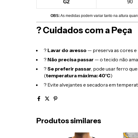
G2
90
OBS:
As medidas podem variar tanto na altura quan
? Cuidados com a Peça
?
Lavar do avesso
— preserva as cores e 
?
Não precisa passar
— o tecido não ama
?
Se preferir passar
, pode usar ferro qu
(
temperatura máxima: 40°C
)
? Evite alvejantes e secadora em temperat
Produtos similares