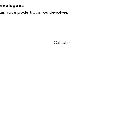
devoluções
ar, você pode trocar ou devolver.
:
Alterar CEP
Calcular