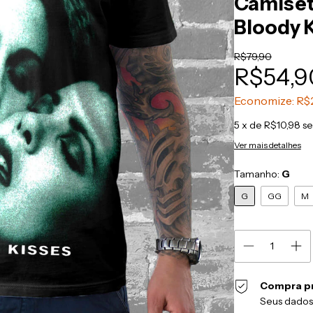
Camiset
Bloody 
R$79,90
R$54,9
Economize:
R$
5
x de
R$10,98
se
Ver mais detalhes
Tamanho:
G
G
GG
M
Compra p
Seus dados