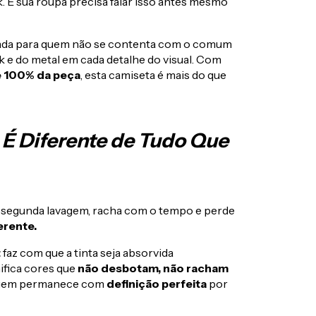
. E sua roupa precisa falar isso antes mesmo
iada para quem não se contenta com o comum
 e do metal em cada detalhe do visual. Com
e 100% da peça
, esta camiseta é mais do que
 É Diferente de Tudo Que
a segunda lavagem, racha com o tempo e perde
erente.
t
faz com que a tinta seja absorvida
ifica cores que
não desbotam, não racham
magem permanece com
definição perfeita
por