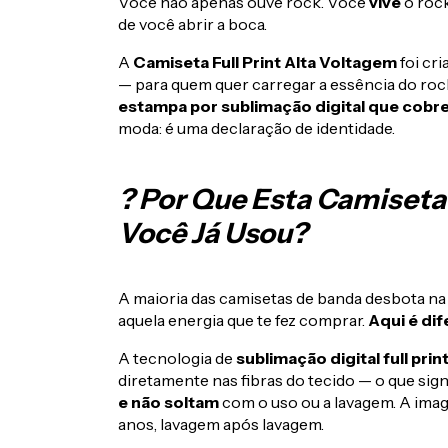
Você não apenas ouve rock. Você
vive
o rock
de você abrir a boca.
A
Camiseta Full Print Alta Voltagem
foi cr
— para quem quer carregar a essência do rock
estampa por sublimação digital que cobr
moda: é uma declaração de identidade.
? Por Que Esta Camiseta
Você Já Usou?
A maioria das camisetas de banda desbota n
aquela energia que te fez comprar.
Aqui é dif
A tecnologia de
sublimação digital full prin
diretamente nas fibras do tecido — o que sign
e não soltam
com o uso ou a lavagem. A i
anos, lavagem após lavagem.