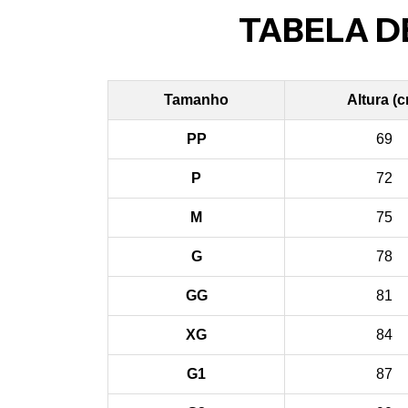
TABELA D
Tamanho
Altura (
PP
69
P
72
M
75
G
78
GG
81
XG
84
G1
87