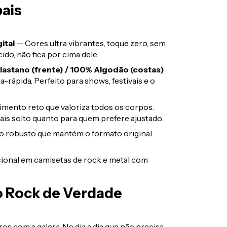
pais
ital
— Cores ultra vibrantes, toque zero, sem
do, não fica por cima dele.
lastano (frente) / 100% Algodão (costas)
a-rápida. Perfeito para shows, festivais e o
mento reto que valoriza todos os corpos.
ais solto quanto para quem prefere ajustado.
robusto que mantém o formato original
ional em camisetas de rock e metal com
o Rock de Verdade
os com a galera. No dia a dia que não precisa