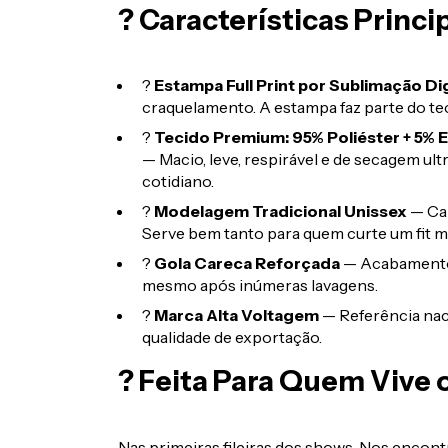
? Características Princi
?
Estampa Full Print por Sublimação Dig
craquelamento. A estampa faz parte do teci
?
Tecido Premium: 95% Poliéster + 5% E
— Macio, leve, respirável e de secagem ultr
cotidiano.
?
Modelagem Tradicional Unissex
— Cai
Serve bem tanto para quem curte um fit m
?
Gola Careca Reforçada
— Acabamento 
mesmo após inúmeras lavagens.
?
Marca Alta Voltagem
— Referência nac
qualidade de exportação.
? Feita Para Quem Vive 
Nas primeiras fileiras dos shows. Nos encontr