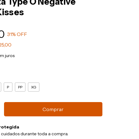
a Type O Negative
Kisses
0
31
% OFF
25,00
m juros
P
PP
XG
rotegida
 cuidados durante toda a compra.