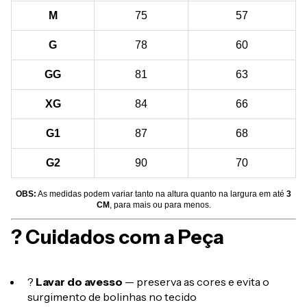
M
75
57
G
78
60
GG
81
63
XG
84
66
G1
87
68
G2
90
70
OBS:
As medidas podem variar tanto na altura quanto na largura em até
3
CM
, para mais ou para menos.
? Cuidados com a Peça
?
Lavar do avesso
— preserva as cores e evita o
surgimento de bolinhas no tecido