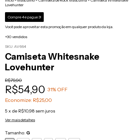
Início
>
Masculino
>
Camiseta de Rock Masculina
>
Camiseta Whitesnake
Lovehunter
Compre 4 e pague 3!
Você pode aproveitar esta promoção em qualquer produto da loja.
+30 vendidos
SKU:
AV664
Camiseta Whitesnake
Lovehunter
R$79,90
R$54,90
31
% OFF
Economize:
R$25,00
5
x de
R$10,98
sem juros
Ver mais detalhes
Tamanho:
G