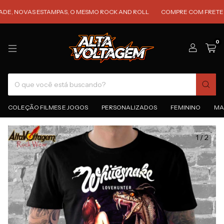
VAS ESTAMPAS, O MESMO ROCK AND ROLL
COMPRE COM FRETE GRÁTIS 
0
COLEÇÃO FILMES E JOGOS
PERSONALIZADOS
FEMININO
MA
1
/
2