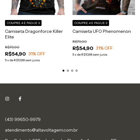
COMPRE 4 E PAGUE 3
COMPRE 4 E PAGUE 3
Camiseta Dragonforce Killer
Camiseta UFO Phenomenon
Elite
R$79,90
R$79,90
R$54,90
31
% OFF
R$54,90
31
% OFF
5
x
de
R$10,98
sem juros
5
x
de
R$10,98
sem juros
(43) 99650-9979
atendimento@altavoltagem.com.br