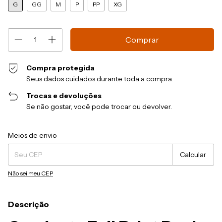
G
GG
M
P
PP
XG
Compra protegida
Seus dados cuidados durante toda a compra.
Trocas e devoluções
Se não gostar, você pode trocar ou devolver.
Entregas para o CEP:
Alterar CEP
Meios de envio
Calcular
Não sei meu CEP
Descrição