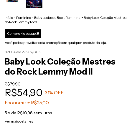
Início
>
Feminino
>
Baby Looks de Rock Feminina
>
Baby Look Coleção Mestres
do Rock Lemmy Mod II
Compre 4 e pague 3!
Você pode aproveitar esta promoção em qualquer produto da loja.
SKU:
AVMR-baby005
Baby Look Coleção Mestres
do Rock Lemmy Mod II
R$79,90
R$54,90
31
% OFF
Economize:
R$25,00
5
x de
R$10,98
sem juros
Ver mais detalhes