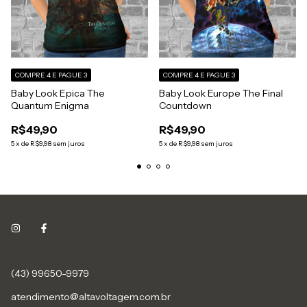
COMPRE 4 E PAGUE 3
COMPRE 4 E PAGUE 3
Baby Look Epica The
Baby Look Europe The Final
Quantum Enigma
Countdown
R$49,90
R$49,90
5
x
de
R$9,98
sem juros
5
x
de
R$9,98
sem juros
(43) 99650-9979
atendimento@altavoltagem.com.br