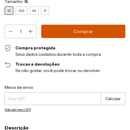
Tamanho:
G
G
GG
M
P
Compra protegida
Seus dados cuidados durante toda a compra.
Trocas e devoluções
Se não gostar, você pode trocar ou devolver.
Entregas para o CEP:
Alterar CEP
Meios de envio
Calcular
Não sei meu CEP
Descrição