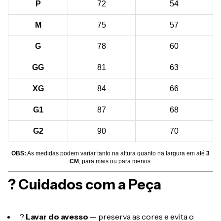
P
72
54
M
75
57
G
78
60
GG
81
63
XG
84
66
G1
87
68
G2
90
70
OBS:
As medidas podem variar tanto na altura quanto na largura em até
3
CM
, para mais ou para menos.
? Cuidados com a Peça
?
Lavar do avesso
— preserva as cores e evita o