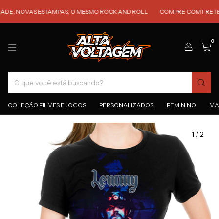
 NOVAS ESTAMPAS, O MESMO ROCK AND ROLL
COMPRE COM FRETE GRÁTI
0
COLEÇÃO FILMES E JOGOS
PERSONALIZADOS
FEMININO
MA
1
/
2