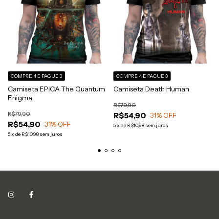
COMPRE 4 E PAGUE 3
COMPRE 4 E PAGUE 3
Camiseta EPICA The Quantum
Camiseta Death Human
Enigma
R$79,90
R$79,90
R$54,90
31
% OFF
R$54,90
31
% OFF
5
x
de
R$10,98
sem juros
5
x
de
R$10,98
sem juros