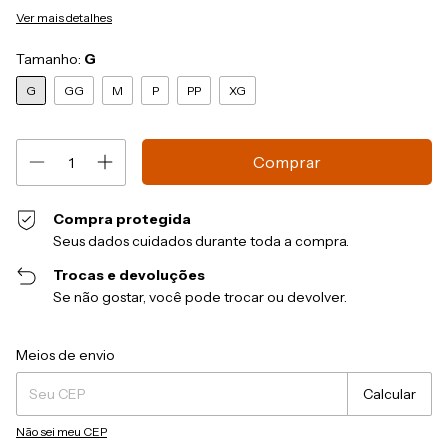
Ver mais detalhes
Tamanho:
G
G
GG
M
P
PP
XG
Compra protegida
Seus dados cuidados durante toda a compra.
Trocas e devoluções
Se não gostar, você pode trocar ou devolver.
Entregas para o CEP:
Alterar CEP
Meios de envio
Calcular
Não sei meu CEP