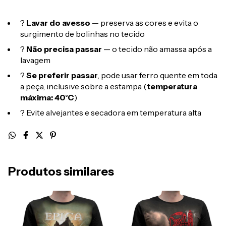
?
Lavar do avesso
— preserva as cores e evita o
surgimento de bolinhas no tecido
?
Não precisa passar
— o tecido não amassa após a
lavagem
?
Se preferir passar
, pode usar ferro quente em toda
a peça, inclusive sobre a estampa (
temperatura
máxima: 40°C
)
? Evite alvejantes e secadora em temperatura alta
Produtos similares