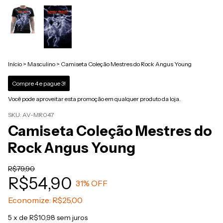
Início
>
Masculino
>
Camiseta Coleção Mestres do Rock Angus Young
Compre 4 e pague 3!
Você pode aproveitar esta promoção em qualquer produto da loja.
SKU:
AV-MR047
Camiseta Coleção Mestres do
Rock Angus Young
R$79,90
R$54,90
31
% OFF
Economize:
R$25,00
5
x de
R$10,98
sem juros