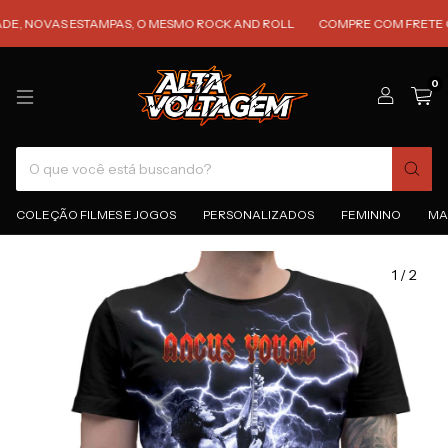
OVAS ESTAMPAS, O MESMO ROCK AND ROLL
COMPRE COM FRETE GRÁTIS 
0
COLEÇÃO FILMES E JOGOS
PERSONALIZADOS
FEMININO
MA
1
/
2