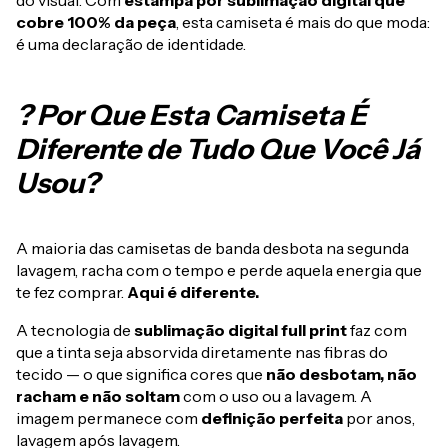
do visual. Com
estampa por sublimação digital que
cobre 100% da peça
, esta camiseta é mais do que moda:
é uma declaração de identidade.
? Por Que Esta Camiseta É
Diferente de Tudo Que Você Já
Usou?
A maioria das camisetas de banda desbota na segunda
lavagem, racha com o tempo e perde aquela energia que
te fez comprar.
Aqui é diferente.
A tecnologia de
sublimação digital full print
faz com
que a tinta seja absorvida diretamente nas fibras do
tecido — o que significa cores que
não desbotam, não
racham e não soltam
com o uso ou a lavagem. A
imagem permanece com
definição perfeita
por anos,
lavagem após lavagem.