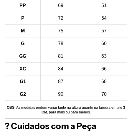
PP
69
51
P
72
54
M
75
57
G
78
60
GG
81
63
XG
84
66
G1
87
68
G2
90
70
OBS:
As medidas podem variar tanto na altura quanto na largura em até
3
CM
, para mais ou para menos.
? Cuidados com a Peça