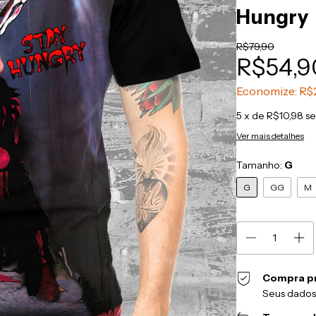
Hungry
R$79,90
R$54,9
Economize:
R$
5
x de
R$10,98
se
Ver mais detalhes
Tamanho:
G
G
GG
M
Compra p
Seus dados