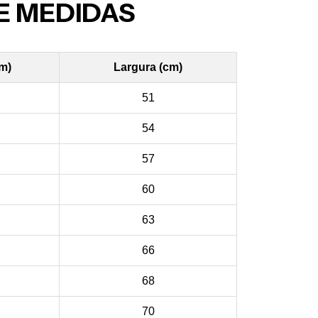
E MEDIDAS
cm)
Largura (cm)
51
54
57
60
63
66
68
70