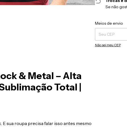
Trocas e 
Se não gost
Entregas para o CEP
Meios de envio
Não sei meu CEP
Rock & Metal – Alta
Sublimação Total |
. E sua roupa precisa falar isso antes mesmo