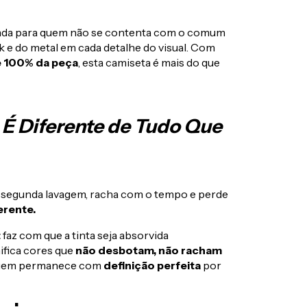
iada para quem não se contenta com o comum
 e do metal em cada detalhe do visual. Com
e 100% da peça
, esta camiseta é mais do que
 É Diferente de Tudo Que
a segunda lavagem, racha com o tempo e perde
erente.
t
faz com que a tinta seja absorvida
ifica cores que
não desbotam, não racham
magem permanece com
definição perfeita
por