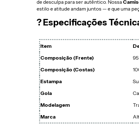
de desculpa para ser autêntico. Nossa
Camise
estilo e atitude andam juntos — e que uma peç
? Especificações Técnic
Item
De
Composição (Frente)
95
Composição (Costas)
10
Estampa
Su
Gola
Ca
Modelagem
Tr
Marca
Al