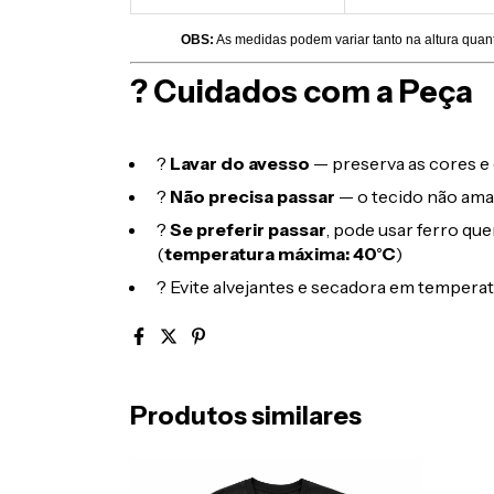
OBS:
As medidas podem variar tanto na altura quan
? Cuidados com a Peça
?
Lavar do avesso
— preserva as cores e 
?
Não precisa passar
— o tecido não ama
?
Se preferir passar
, pode usar ferro qu
(
temperatura máxima: 40°C
)
? Evite alvejantes e secadora em temperat
Produtos similares