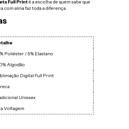
ta Full Print
é a escolha de quem sabe que
a com alma faz toda a diferença.
as
talhe
% Poliéster / 5% Elastano
0% Algodão
blimação Digital Full Print
reca
adicional Unissex
ta Voltagem