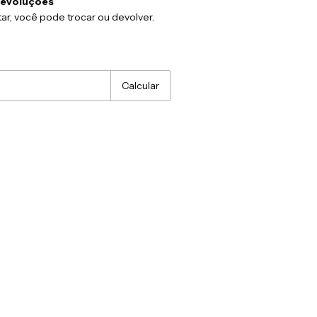
devoluções
ar, você pode trocar ou devolver.
:
Alterar CEP
Calcular