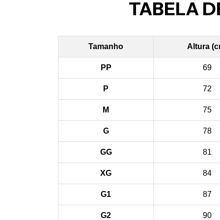
TABELA D
Tamanho
Altura (
PP
69
P
72
M
75
G
78
GG
81
XG
84
G1
87
G2
90