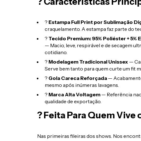
? Características Princi
?
Estampa Full Print por Sublimação Dig
craquelamento. A estampa faz parte do teci
?
Tecido Premium: 95% Poliéster + 5% E
— Macio, leve, respirável e de secagem ultr
cotidiano.
?
Modelagem Tradicional Unissex
— Cai
Serve bem tanto para quem curte um fit m
?
Gola Careca Reforçada
— Acabamento 
mesmo após inúmeras lavagens.
?
Marca Alta Voltagem
— Referência nac
qualidade de exportação.
? Feita Para Quem Vive 
Nas primeiras fileiras dos shows. Nos encontr