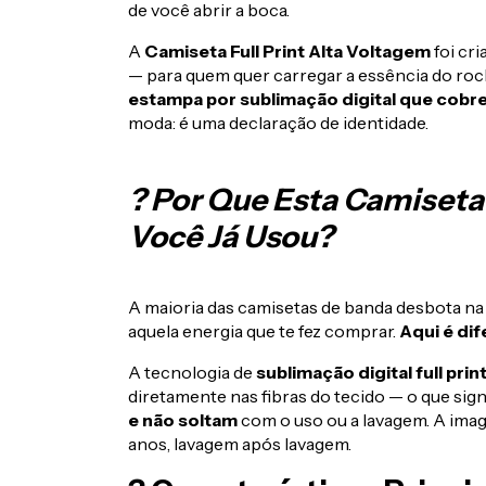
de você abrir a boca.
A
Camiseta Full Print Alta Voltagem
foi cr
— para quem quer carregar a essência do rock
estampa por sublimação digital que cobr
moda: é uma declaração de identidade.
? Por Que Esta Camiseta
Você Já Usou?
A maioria das camisetas de banda desbota n
aquela energia que te fez comprar.
Aqui é dif
A tecnologia de
sublimação digital full prin
diretamente nas fibras do tecido — o que sign
e não soltam
com o uso ou a lavagem. A i
anos, lavagem após lavagem.