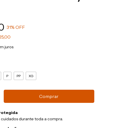
0
31
% OFF
25,00
m juros
P
PP
XG
rotegida
 cuidados durante toda a compra.