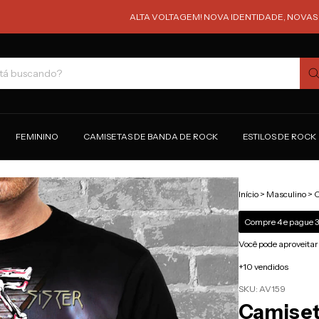
ALTA VOLTAGEM! NOVA IDENTIDADE, NOVAS ESTAMPAS
FEMININO
CAMISETAS DE BANDA DE ROCK
ESTILOS DE ROCK
Início
>
Masculino
>
C
Compre 4 e pague 3
Você pode aproveitar
+10 vendidos
SKU:
AV159
Camiset