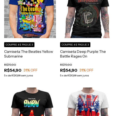
COMPRE 4 E PAGUE 3
COMPRE 4 E PAGUE 3
Camiseta The Beatles Yellow
Camiseta Deep Purple The
Submarine
Battle Rages On
R$79,90
R$79,90
R$54,90
R$54,90
31
% OFF
31
% OFF
5
x
de
R$10,98
sem juros
5
x
de
R$10,98
sem juros