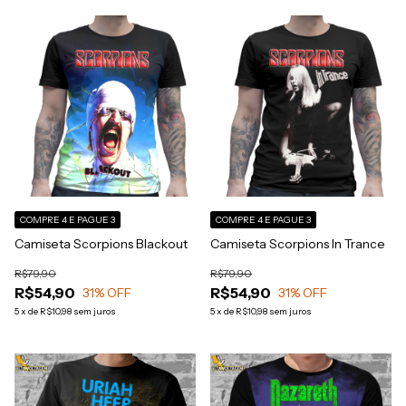
COMPRE 4 E PAGUE 3
COMPRE 4 E PAGUE 3
Camiseta Scorpions Blackout
Camiseta Scorpions In Trance
R$79,90
R$79,90
R$54,90
R$54,90
31
% OFF
31
% OFF
5
x
de
R$10,98
sem juros
5
x
de
R$10,98
sem juros