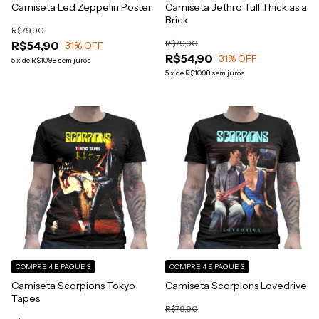
Camiseta Led Zeppelin Poster
Camiseta Jethro Tull Thick as a
Brick
R$79,90
R$79,90
R$54,90
31
% OFF
R$54,90
31
% OFF
5
x
de
R$10,98
sem juros
5
x
de
R$10,98
sem juros
COMPRE 4 E PAGUE 3
COMPRE 4 E PAGUE 3
Camiseta Scorpions Tokyo
Camiseta Scorpions Lovedrive
Tapes
R$79,90