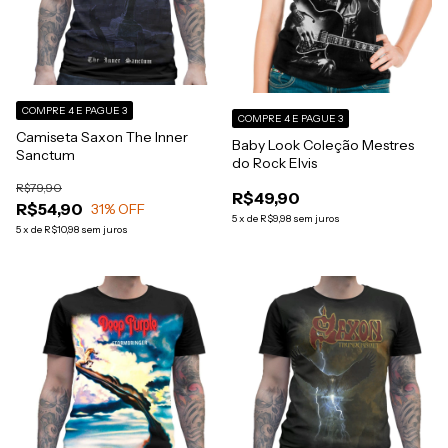
COMPRE 4 E PAGUE 3
COMPRE 4 E PAGUE 3
Camiseta Saxon The Inner
Baby Look Coleção Mestres
Sanctum
do Rock Elvis
R$79,90
R$49,90
R$54,90
31
% OFF
5
x
de
R$9,98
sem juros
5
x
de
R$10,98
sem juros