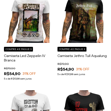
COMPRE 4 E PAGUE 3
COMPRE 4 E PAGUE 3
Camiseta Led Zeppelin IV
Camiseta Jethro Tull Aqualung
Branca
R$79,90
R$79,90
R$54,90
31
% OFF
R$54,90
31
% OFF
5
x
de
R$10,98
sem juros
5
x
de
R$10,98
sem juros