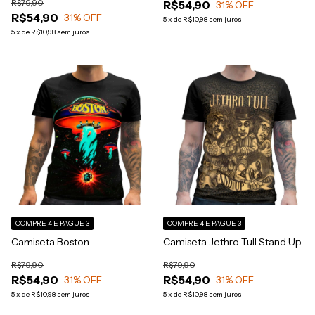
R$79,90
R$54,90
31
% OFF
R$54,90
31
% OFF
5
x
de
R$10,98
sem juros
5
x
de
R$10,98
sem juros
COMPRE 4 E PAGUE 3
COMPRE 4 E PAGUE 3
Camiseta Boston
Camiseta Jethro Tull Stand Up
R$79,90
R$79,90
R$54,90
R$54,90
31
% OFF
31
% OFF
5
x
de
R$10,98
sem juros
5
x
de
R$10,98
sem juros