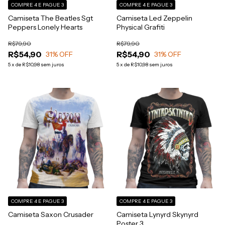
COMPRE 4 E PAGUE 3
COMPRE 4 E PAGUE 3
Camiseta The Beatles Sgt
Camiseta Led Zeppelin
Peppers Lonely Hearts
Physical Grafiti
R$79,90
R$79,90
R$54,90
R$54,90
31
% OFF
31
% OFF
5
x
de
R$10,98
sem juros
5
x
de
R$10,98
sem juros
COMPRE 4 E PAGUE 3
COMPRE 4 E PAGUE 3
Camiseta Saxon Crusader
Camiseta Lynyrd Skynyrd
Poster 3