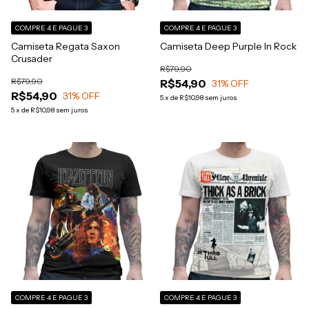
COMPRE 4 E PAGUE 3
COMPRE 4 E PAGUE 3
Camiseta Regata Saxon
Camiseta Deep Purple In Rock
Crusader
R$79,90
R$79,90
R$54,90
31
% OFF
R$54,90
31
% OFF
5
x
de
R$10,98
sem juros
5
x
de
R$10,98
sem juros
COMPRE 4 E PAGUE 3
COMPRE 4 E PAGUE 3