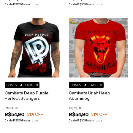
5
x
de
R$10,98
sem juros
5
x
de
R$10,98
sem juros
COMPRE 4 E PAGUE 3
COMPRE 4 E PAGUE 3
Camiseta Deep Purple
Camiseta Uriah Heep
Perfect Strangers
Abominog
R$79,90
R$79,90
R$54,90
R$54,90
31
% OFF
31
% OFF
5
x
de
R$10,98
sem juros
5
x
de
R$10,98
sem juros