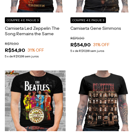
COMPRE 4 E PAGUE 3
COMPRE 4 E PAGUE 3
Camiseta Led Zeppelin The
Camiseta Gene Simmons
Song Remains the Same
R$79,90
R$79,90
R$54,90
31
% OFF
R$54,90
31
% OFF
5
x
de
R$10,98
sem juros
5
x
de
R$10,98
sem juros