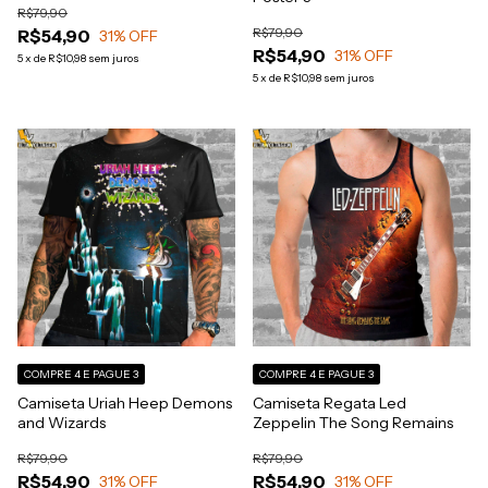
R$79,90
R$79,90
R$54,90
31
% OFF
R$54,90
31
% OFF
5
x
de
R$10,98
sem juros
5
x
de
R$10,98
sem juros
COMPRE 4 E PAGUE 3
COMPRE 4 E PAGUE 3
Camiseta Uriah Heep Demons
Camiseta Regata Led
and Wizards
Zeppelin The Song Remains
R$79,90
R$79,90
R$54,90
R$54,90
31
% OFF
31
% OFF