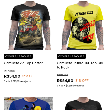
COMPRE 4 E PAGUE 3
COMPRE 4 E PAGUE 3
Camiseta ZZ Top Poster
Camiseta Jethro Tull Too Old
to Rock
R$79,90
R$79,90
R$54,90
31
% OFF
R$54,90
31
% OFF
5
x
de
R$10,98
sem juros
5
x
de
R$10,98
sem juros