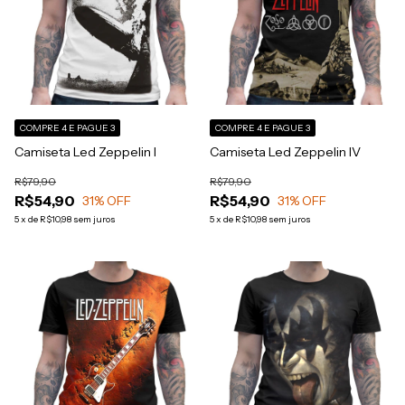
COMPRE 4 E PAGUE 3
COMPRE 4 E PAGUE 3
Camiseta Led Zeppelin I
Camiseta Led Zeppelin IV
R$79,90
R$79,90
R$54,90
R$54,90
31
% OFF
31
% OFF
5
x
de
R$10,98
sem juros
5
x
de
R$10,98
sem juros