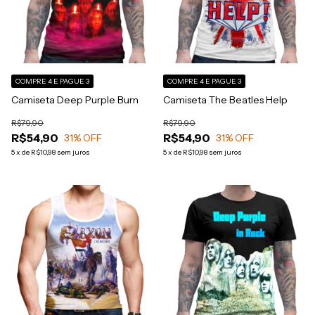
COMPRE 4 E PAGUE 3
COMPRE 4 E PAGUE 3
Camiseta Deep Purple Burn
Camiseta The Beatles Help
R$79,90
R$79,90
R$54,90
R$54,90
31
% OFF
31
% OFF
5
x
de
R$10,98
sem juros
5
x
de
R$10,98
sem juros