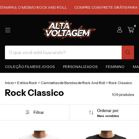
S, O MESMO ROCK AND ROLL
COMPRE COM FRETE GRÁTIS PARA TODO O 
0
COLEÇÃO FILMES E JOGOS
PERSONALIZADOS
FEMININO
MA
Início
>
Estilos Rock
>
Camisetas de Bandas de Rock And Roll
>
Rock Classico
Rock Classico
109 produtos
Ordenar por:
Filtrar
Mais vendidos