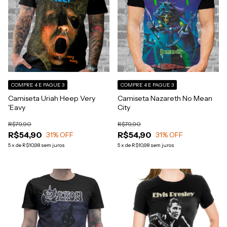
COMPRE 4 E PAGUE 3
COMPRE 4 E PAGUE 3
Camiseta Uriah Heep Very
Camiseta Nazareth No Mean
'Eavy
City
R$79,90
R$79,90
R$54,90
R$54,90
31
% OFF
31
% OFF
5
x
de
R$10,98
sem juros
5
x
de
R$10,98
sem juros