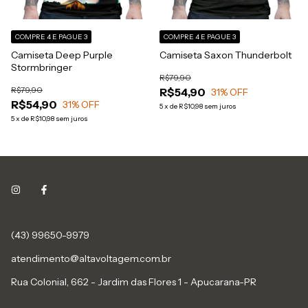
COMPRE 4 E PAGUE 3
COMPRE 4 E PAGUE 3
Camiseta Deep Purple
Camiseta Saxon Thunderbolt
Stormbringer
R$79,90
R$79,90
R$54,90
31
% OFF
R$54,90
31
% OFF
5
x
de
R$10,98
sem juros
5
x
de
R$10,98
sem juros
(43) 99650-9979
atendimento@altavoltagem.com.br
Rua Colonial, 662 - Jardim das Flores 1 - Apucarana-PR