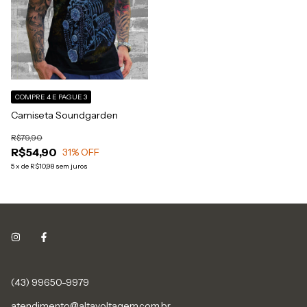
COMPRE 4 E PAGUE 3
Camiseta Soundgarden
R$79,90
R$54,90
31
% OFF
5
x
de
R$10,98
sem juros
(43) 99650-9979
atendimento@altavoltagem.com.br