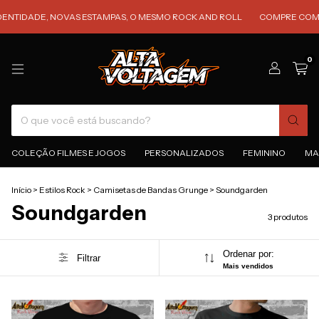
ENTIDADE, NOVAS ESTAMPAS, O MESMO ROCK AND ROLL
COMPRE COM FR
0
COLEÇÃO FILMES E JOGOS
PERSONALIZADOS
FEMININO
MA
Início
>
Estilos Rock
>
Camisetas de Bandas Grunge
>
Soundgarden
Soundgarden
3 produtos
Ordenar por:
Filtrar
Mais vendidos