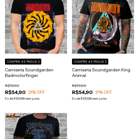
COMPRE 4 E PAGUE 3
COMPRE 4 E PAGUE 3
Camiseta Soundgarden
Camiseta Soundgarden King
Badmotorfinger
Animal
R$79,90
R$79,90
R$54,90
R$54,90
31
% OFF
31
% OFF
5
x
de
R$10,98
sem juros
5
x
de
R$10,98
sem juros