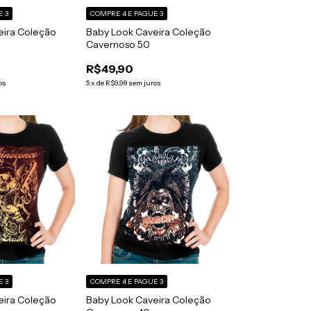
E 3
COMPRE 4 E PAGUE 3
eira Coleção
Baby Look Caveira Coleção
Cavernoso 50
R$49,90
os
5
x
de
R$9,98
sem juros
E 3
COMPRE 4 E PAGUE 3
eira Coleção
Baby Look Caveira Coleção