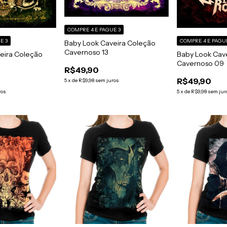
COMPRE 4 E PAGUE 3
E 3
COMPRE 4 E PAGU
Baby Look Caveira Coleção
Cavernoso 13
eira Coleção
Baby Look Cav
Cavernoso 09
R$49,90
R$49,90
5
x
de
R$9,98
sem juros
ros
5
x
de
R$9,98
sem jur