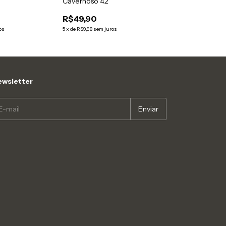
Cavernoso 42
R$49,90
os
5
x
de
R$9,98
sem juros
wsletter