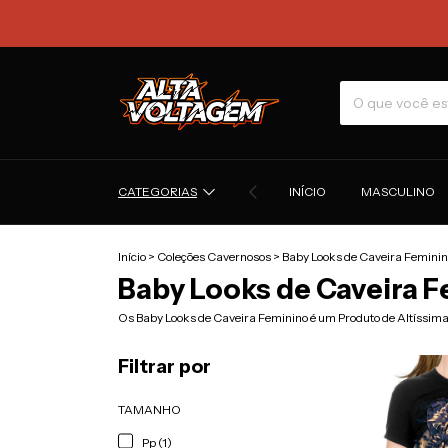
CATEGORIAS
INÍCIO
MASCULINO
Início
>
Coleções Cavernosos
>
Baby Looks de Caveira Femini
Baby Looks de Caveira 
Os Baby Looks de Caveira Feminino é um Produto de Altíssim
Filtrar por
TAMANHO
Pp (1)