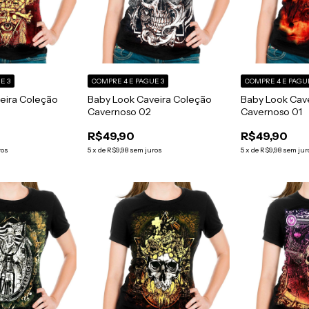
E 3
COMPRE 4 E PAGUE 3
COMPRE 4 E PAGU
eira Coleção
Baby Look Caveira Coleção
Baby Look Cav
Cavernoso 02
Cavernoso 01
R$49,90
R$49,90
ros
5
x
de
R$9,98
sem juros
5
x
de
R$9,98
sem jur