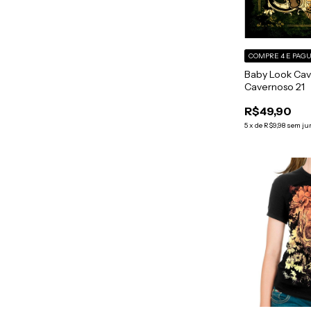
COMPRE 4 E PAGU
Baby Look Cav
Cavernoso 21
R$49,90
5
x
de
R$9,98
sem ju