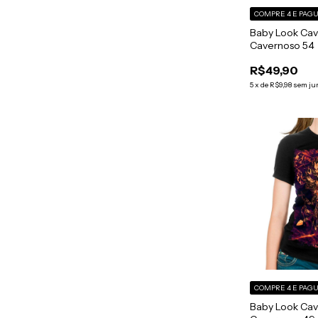
COMPRE 4 E PAGU
Baby Look Cav
Cavernoso 54
R$49,90
5
x
de
R$9,98
sem ju
COMPRE 4 E PAGU
Baby Look Cav