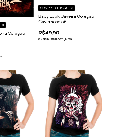
COMPRE 4 E PAGUE 3
Baby Look Caveira Coleção
Cavernoso 56
E 3
R$49,90
eira Coleção
5
x
de
R$9,98
sem juros
os