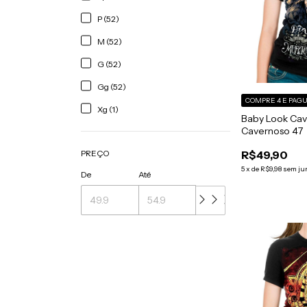
P (52)
M (52)
G (52)
Gg (52)
COMPRE 4 E PAGU
Xg (1)
Baby Look Cav
Cavernoso 47
PREÇO
R$49,90
5
x
de
R$9,98
sem ju
De
Até