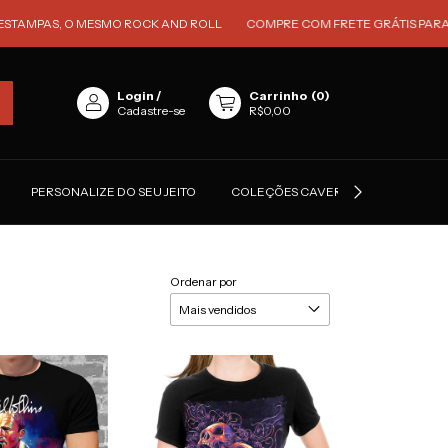
, O MESMO ROCK AND ROLL
COMPRE COM FRETE GRÁTIS PARA TODO O B
Login
/
Carrinho
(
0
)
Cadastre-se
R$0,00
PERSONALIZE DO SEU JEITO
COLEÇÕES CAVERNOSOS
MES
Ordenar por