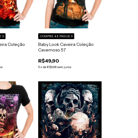
E 3
COMPRE 4 E PAGUE 3
eira Coleção
Baby Look Caveira Coleção
Cavernoso 57
R$49,90
os
5
x
de
R$9,98
sem juros