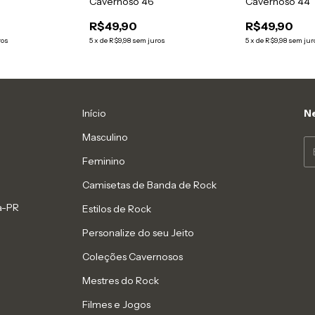
Cavernoso 46
Cavernoso 44
R$49,90
R$49,90
ros
5
x
de
R$9,98
sem juros
5
x
de
R$9,98
sem jur
Início
Ne
Masculino
Feminino
Camisetas de Banda de Rock
na-PR
Estilos de Rock
Personalize do seu Jeito
Coleções Cavernosos
Mestres do Rock
Filmes e Jogos