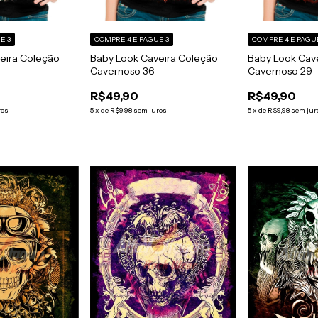
E 3
COMPRE 4 E PAGUE 3
COMPRE 4 E PAGU
eira Coleção
Baby Look Caveira Coleção
Baby Look Cav
Cavernoso 36
Cavernoso 29
R$49,90
R$49,90
ros
5
x
de
R$9,98
sem juros
5
x
de
R$9,98
sem jur