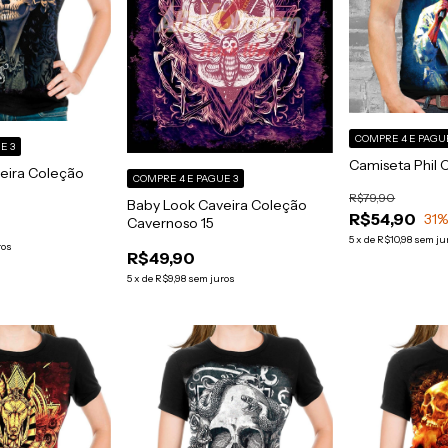
COMPRE 4 E PAGU
E 3
Camiseta Phil C
eira Coleção
COMPRE 4 E PAGUE 3
R$79,90
Baby Look Caveira Coleção
R$54,90
31
%
Cavernoso 15
5
x
de
R$10,98
sem ju
ros
R$49,90
5
x
de
R$9,98
sem juros