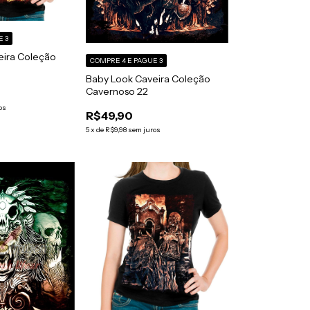
E 3
eira Coleção
COMPRE 4 E PAGUE 3
Baby Look Caveira Coleção
Cavernoso 22
os
R$49,90
5
x
de
R$9,98
sem juros