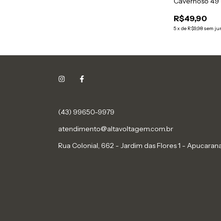
Cavernoso 49
R$49,90
5
x
de
R$9,98
sem ju
(43) 99650-9979
atendimento@altavoltagem.com.br
Rua Colonial, 662 - Jardim das Flores 1 - Apucara