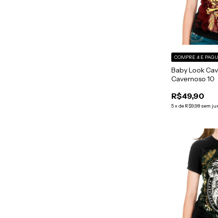
COMPRE 4 E PAGU
Baby Look Cav
Cavernoso 10
R$49,90
5
x
de
R$9,98
sem ju