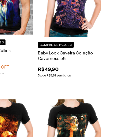
E 3
COMPRE 4 E PAGUE 3
ollins
Baby Look Caveira Coleção
Cavernoso 58
 OFF
R$49,90
ros
5
x
de
R$9,98
sem juros