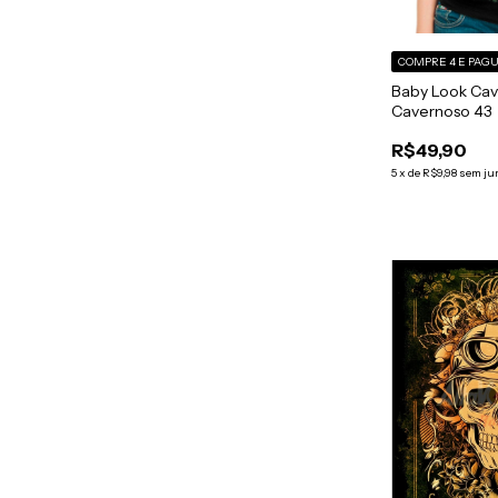
COMPRE 4 E PAGU
Baby Look Cav
Cavernoso 43
R$49,90
5
x
de
R$9,98
sem ju